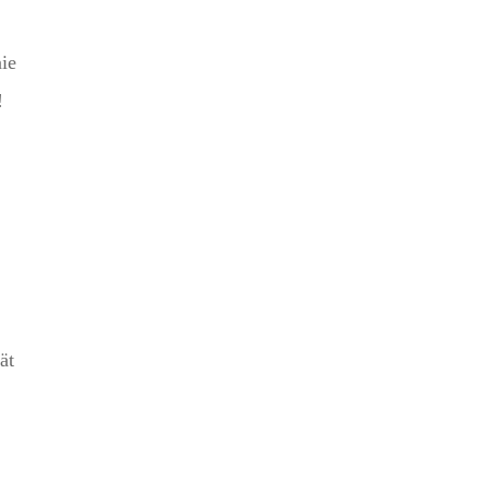
nie
!
ät