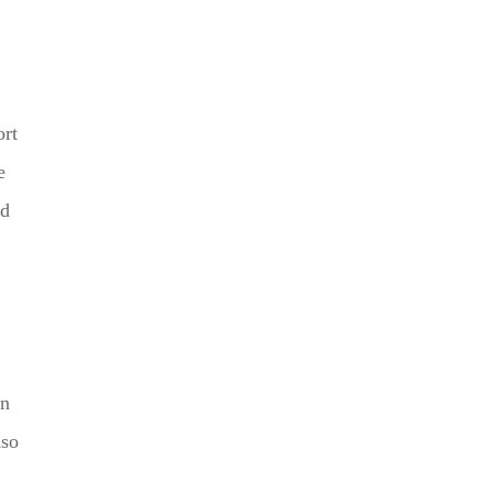
ort
e
nd
en
nso